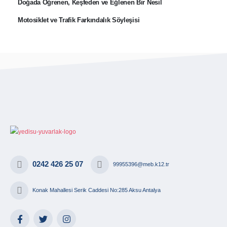
Doğada Öğrenen, Keşfeden ve Eğlenen Bir Nesil
Motosiklet ve Trafik Farkındalık Söyleşisi
0242 426 25 07
99955396@meb.k12.tr
Konak Mahallesi Serik Caddesi No:285 Aksu Antalya