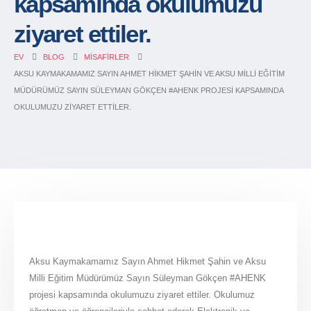
kapsamında okulumuzu
ziyaret ettiler.
EV
BLOG
MISAFIRLER
AKSU KAYMAKAMAMIZ SAYIN AHMET HIKMET ŞAHIN VE AKSU MILLI EĞITIM
MÜDÜRÜMÜZ SAYIN SÜLEYMAN GÖKÇEN #AHENK PROJESI KAPSAMINDA
OKULUMUZU ZIYARET ETTILER.
Aksu Kaymakamamız Sayın Ahmet Hikmet Şahin ve Aksu
Milli Eğitim Müdürümüz Sayın Süleyman Gökçen #AHENK
projesi kapsamında okulumuzu ziyaret ettiler. Okulumuz