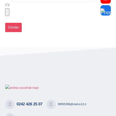
CV
0242 426 25 07
99955396@meb.k12.tr