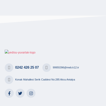
0242 426 25 07
99955396@meb.k12.tr
Konak Mahallesi Serik Caddesi No:285 Aksu Antalya