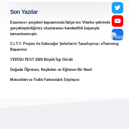
Son Yazılar
Erasmus+ projeleri kapsamında İtalya’nın Viterbo şehrinde
gerçekleştirdiğimiz uluslararası hareketlilik başarıyla
tamamlanmıştır.
C.I.T.Y. Projesi ile Geleceğin Şehirlerini Tasarlıyoruz: eTwinning
Başarımız
YEDİSU FEST 2026 Büyük İlgi Gördü
Doğada Öğrenen, Keşfeden ve Eğlenen Bir Nesil
Motosiklet ve Trafik Farkındalık Söyleşisi